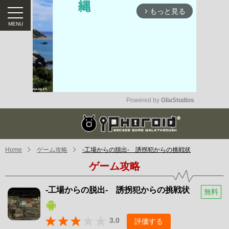
もっと見る
arrow_forward_ios
Powered by 
GliaStudios
Mute
Home
ゲーム攻略
-工場からの脱出- 誘拐犯からの挑戦状
ゲーム攻略
-工場からの脱出- 誘拐犯からの挑戦状
無料
3.0
評価する