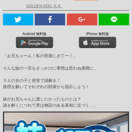
GOLDEN DOG, K.K.
Android 無料版
iPhone 無料版
「お兄ちゃーん！私の部屋にきてー！」
そんな妹の一言をきっかけに事態は思わぬ展開に…
５人の女の子と密室で謎解き！
推理を解いてそれぞれの部屋から脱出しよう！
妹がお兄ちゃんに渡したかったものとは？
謎を解くにつれて君は物語のある真相に近づく…。