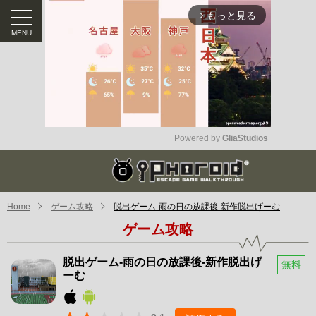
もっと見る
arrow_forward_ios
Powered by 
GliaStudios
Mute
Home
ゲーム攻略
脱出ゲーム-雨の日の放課後-新作脱出げーむ
ゲーム攻略
脱出ゲーム-雨の日の放課後-新作脱出げ
無料
ーむ