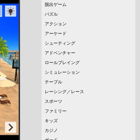
脱出ゲーム
パズル
アクション
アーケード
シューティング
アドベンチャー
ロールプレイング
シミュレーション
テーブル
レーシング／レース
スポーツ
ファミリー
キッズ
カジノ
ボード