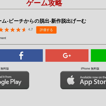
ゲーム攻略
Mute
ーム-ビーチからの脱出-新作脱出げーむ
4.7
評価する
nment
id 無料版
iPhone 無料版