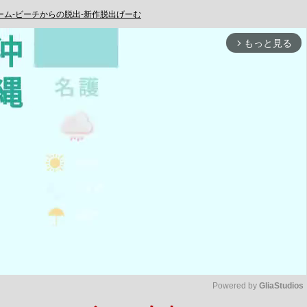
ーム-ビーチからの脱出-新作脱出げーむ
もっと見る
arrow_forward_ios
Powered by 
GliaStudios