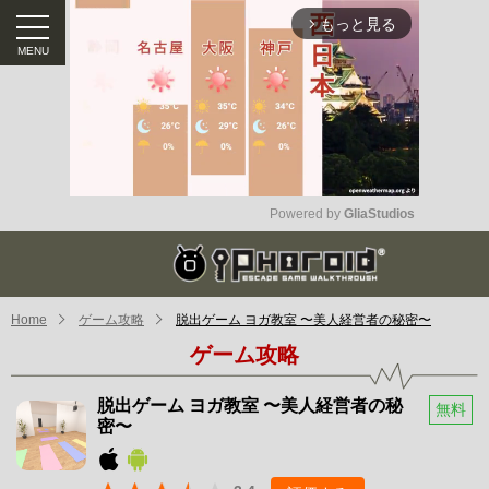
もっと見る
arrow_forward_ios
Powered by 
GliaStudios
Mute
Home
ゲーム攻略
脱出ゲーム ヨガ教室 〜美人経営者の秘密〜
ゲーム攻略
脱出ゲーム ヨガ教室 〜美人経営者の秘
無料
密〜