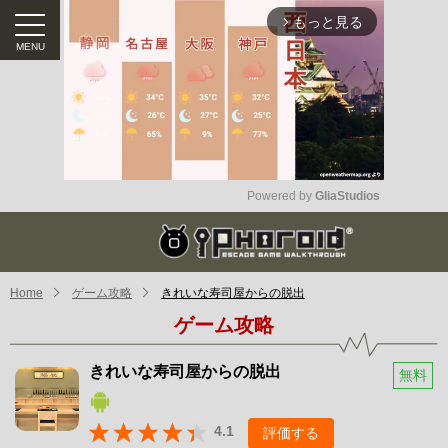
もっと見る
arrow_forward_ios
Powered by 
GliaStudios
Mute
Home
ゲーム攻略
きれいな寿司屋からの脱出
ゲーム攻略
きれいな寿司屋からの脱出
無料
4.1
評価する