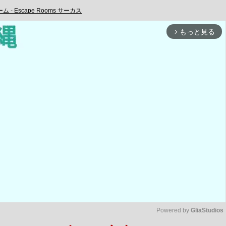
 - Escape Rooms サーカス
もっと見る
arrow_forward_ios
Powered by 
GliaStudios