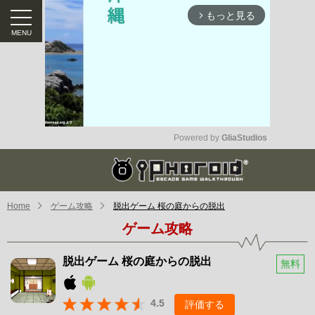
もっと見る
arrow_forward_ios
Powered by 
GliaStudios
Mute
Home
ゲーム攻略
脱出ゲーム 桜の庭からの脱出
ゲーム攻略
脱出ゲーム 桜の庭からの脱出
無料
4.5
評価する