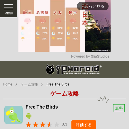
もっと見る
arrow_forward_ios
Powered by 
GliaStudios
Mute
Home
ゲーム攻略
Free The Birds
ゲーム攻略
Free The Birds
無料
3.3
評価する