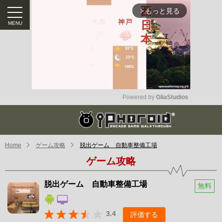
もっと見る
arrow_forward_ios
Powered by 
GliaStudios
Mute
Home
ゲーム攻略
脱出ゲーム 自動車整備工場
ゲーム攻略
脱出ゲーム 自動車整備工場
無料
3.4
評価する