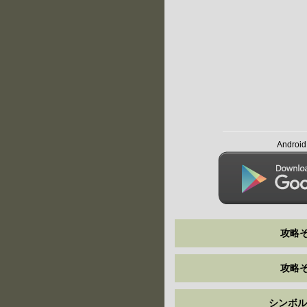
Andro
攻略そ
攻略そ
シンボル