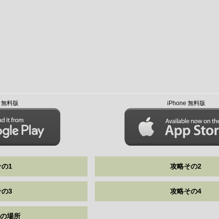
id 無料版
iPhone 無料版
の1
攻略その2
の3
攻略その4
の場所