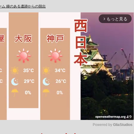
ーム 鐘のある遺跡からの脱出
もっと見る
arrow_forward_ios
Powered by 
GliaStudios