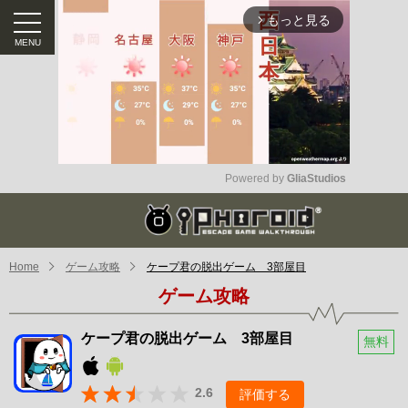
もっと見る
arrow_forward_ios
Powered by 
GliaStudios
Mute
Home
ゲーム攻略
ケープ君の脱出ゲーム 3部屋目
ゲーム攻略
ケープ君の脱出ゲーム 3部屋目
無料
2.6
評価する