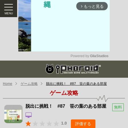
もっと見る
arrow_forward_ios
Powered by 
GliaStudios
Mute
Home
ゲーム攻略
脱出に挑戦！ #87 笹の葉のある部屋
ゲーム攻略
脱出に挑戦！ #87 笹の葉のある部屋
無料
1.0
評価する