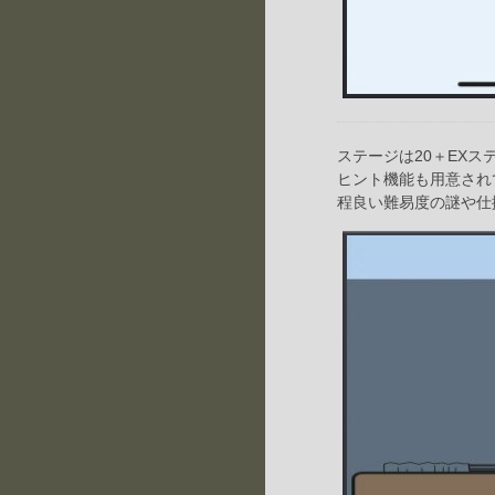
ステージは20＋EXス
ヒント機能も用意され
程良い難易度の謎や仕