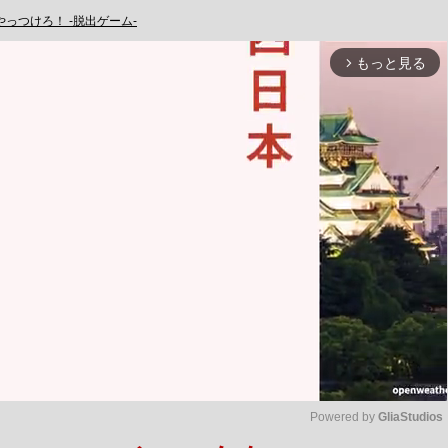
やっつけろ！ -脱出ゲーム-
もっと見る
arrow_forward_ios
Powered by 
GliaStudios