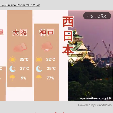
-Escape Room Club 2020
もっと見る
arrow_forward_ios
Powered by 
GliaStudios