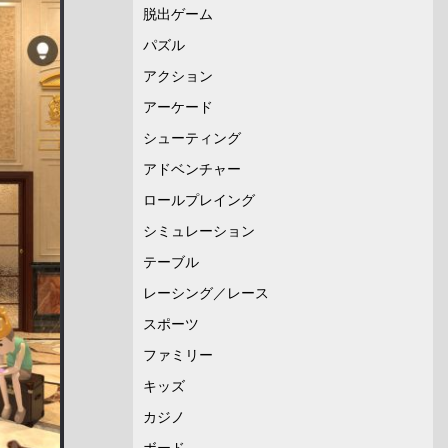
脱出ゲーム
パズル
アクション
アーケード
シューティング
アドベンチャー
ロールプレイング
シミュレーション
テーブル
レーシング／レース
スポーツ
ファミリー
キッズ
カジノ
ボード