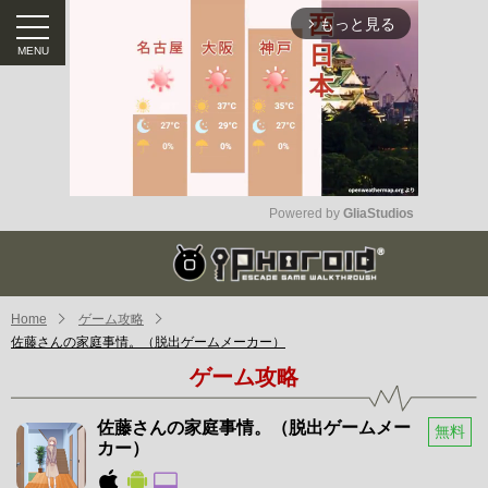
もっと見る
arrow_forward_ios
Powered by 
GliaStudios
Mute
Home
ゲーム攻略
佐藤さんの家庭事情。（脱出ゲームメーカー）
ゲーム攻略
佐藤さんの家庭事情。（脱出ゲームメー
無料
カー）