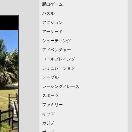
脱出ゲーム
パズル
アクション
アーケード
シューティング
アドベンチャー
ロールプレイング
シミュレーション
テーブル
レーシング／レース
スポーツ
ファミリー
キッズ
カジノ
ボード