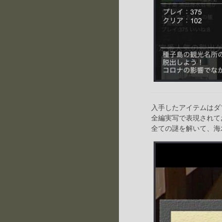
入手したアイテムはダ
全編実写で表現されて
全ての謎を解いて、海