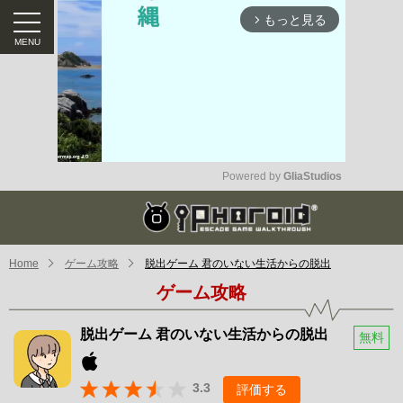
もっと見る
arrow_forward_ios
Powered by 
GliaStudios
Mute
Home
ゲーム攻略
脱出ゲーム 君のいない生活からの脱出
ゲーム攻略
脱出ゲーム 君のいない生活からの脱出
無料
3.3
評価する