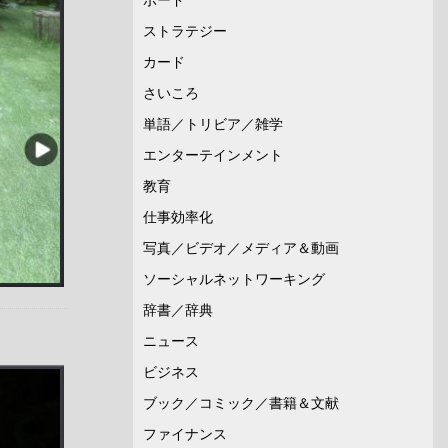
ストラテジー
カード
さいころ
単語／トリビア／雑学
エンターテインメント
教育
仕事効率化
写真／ビデオ／メディア＆動画
ソーシャルネットワーキング
辞書／辞典
ニュース
ビジネス
ブック／コミック／書籍＆文献
ファイナンス