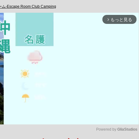
-Escape Room Club Camping
もっと見る
arrow_forward_ios
Powered by 
GliaStudios