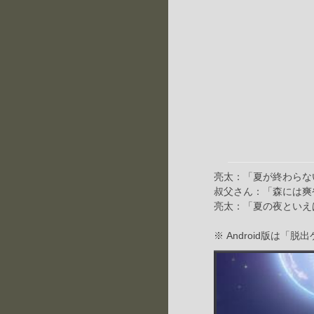
亮太：「夏が終わらな
叔父さん：「森には爽
亮太：「夏の夜といえ
※ Android版は「脱出