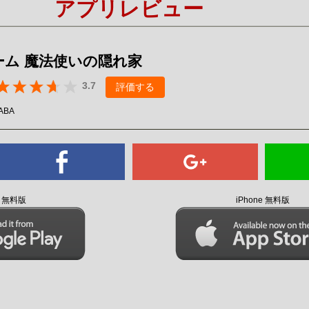
アプリレビュー
Mute
ーム 魔法使いの隠れ家
3.7
評価する
ABA
id 無料版
iPhone 無料版