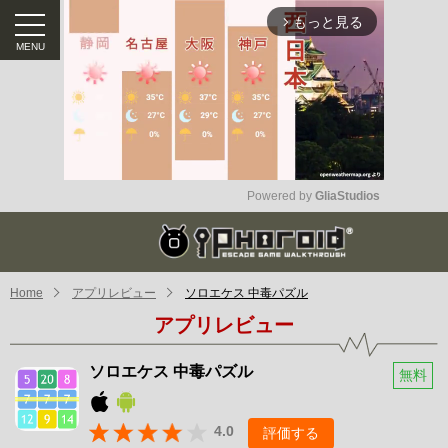
もっと見る
arrow_forward_ios
Powered by 
GliaStudios
Mute
Home
アプリレビュー
ソロエケス 中毒パズル
アプリレビュー
ソロエケス 中毒パズル
無料
4.0
評価する