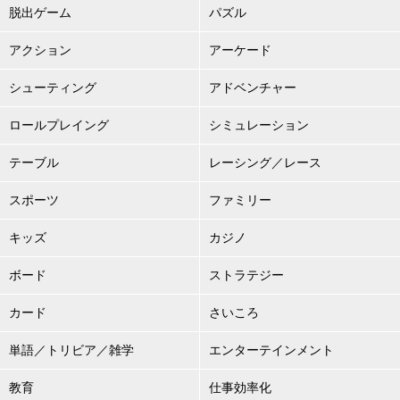
脱出ゲーム
パズル
アクション
アーケード
シューティング
アドベンチャー
ロールプレイング
シミュレーション
テーブル
レーシング／レース
スポーツ
ファミリー
キッズ
カジノ
ボード
ストラテジー
カード
さいころ
単語／トリビア／雑学
エンターテインメント
教育
仕事効率化