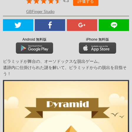
4.3
評価する
GBFinger Studio
Android 無料版
iPhone 無料版
ピラミッドが舞台の、オーソドックスな脱出ゲーム。
遺跡内に仕掛けられた謎を解いて、ピラミッドからの脱出を目指そ
う！