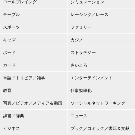
ロールプレイング
シミュレーション
テーブル
レーシング／レース
スポーツ
ファミリー
キッズ
カジノ
ボード
ストラテジー
カード
さいころ
単語／トリビア／雑学
エンターテインメント
教育
仕事効率化
写真／ビデオ／メディア＆動画
ソーシャルネットワーキング
辞書／辞典
ニュース
ビジネス
ブック／コミック／書籍＆文献