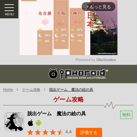
もっと見る
arrow_forward_ios
Powered by 
GliaStudios
Mute
Home
ゲーム攻略
脱出ゲーム 魔法の絵の‪具
ゲーム攻略
脱出ゲーム 魔法の絵の‪具
無料
4.4
評価する