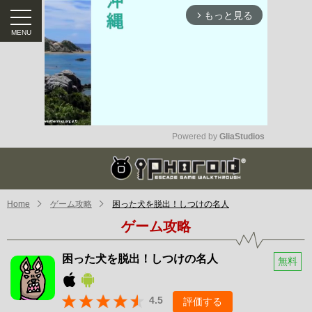
もっと見る
arrow_forward_ios
Powered by 
GliaStudios
Mute
Home
ゲーム攻略
困った犬を脱出！しつけの名‪人‬
ゲーム攻略
困った犬を脱出！しつけの名‪人‬
無料
4.5
評価する