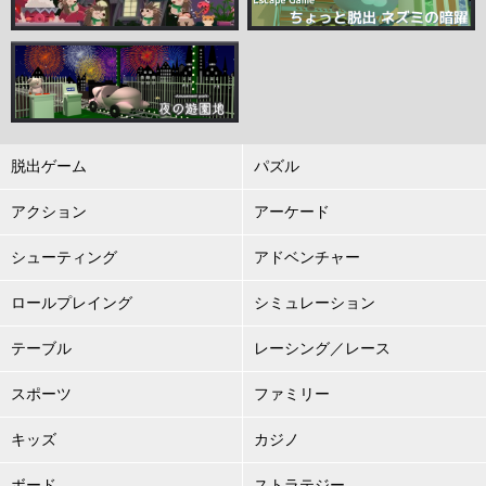
脱出ゲーム
パズル
アクション
アーケード
シューティング
アドベンチャー
ロールプレイング
シミュレーション
テーブル
レーシング／レース
スポーツ
ファミリー
キッズ
カジノ
ボード
ストラテジー