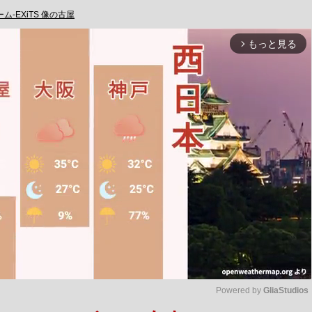
ム-EXiTS 像の古屋
もっと見る
arrow_forward_ios
Powered by 
GliaStudios