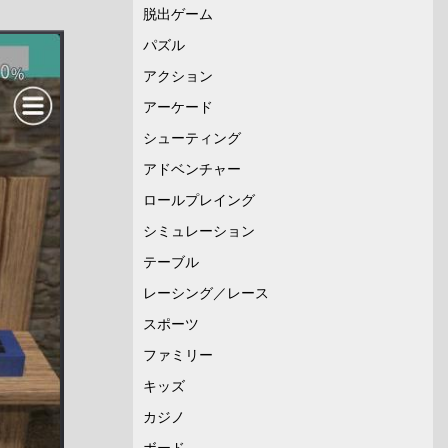
脱出ゲーム
パズル
アクション
アーケード
シューティング
アドベンチャー
ロールプレイング
シミュレーション
テーブル
レーシング／レース
スポーツ
ファミリー
キッズ
カジノ
ボード