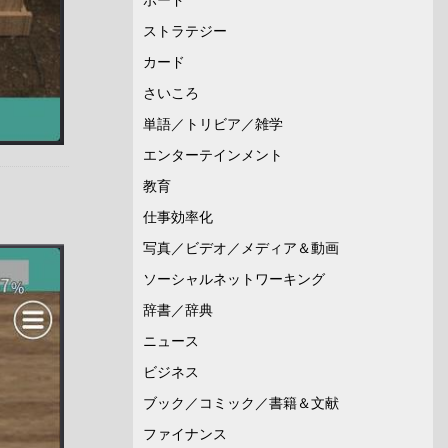
ストラテジー
カード
さいころ
単語／トリビア／雑学
エンターテインメント
教育
仕事効率化
写真／ビデオ／メディア＆動画
ソーシャルネットワーキング
辞書／辞典
ニュース
ビジネス
ブック／コミック／書籍＆文献
ファイナンス