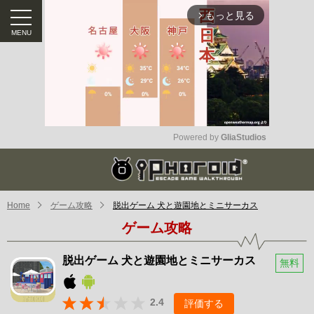
もっと見る
arrow_forward_ios
Powered by 
GliaStudios
Mute
Home
ゲーム攻略
脱出ゲーム 犬と遊園地とミニサーカス
ゲーム攻略
脱出ゲーム 犬と遊園地とミニサーカス
無料
2.4
評価する