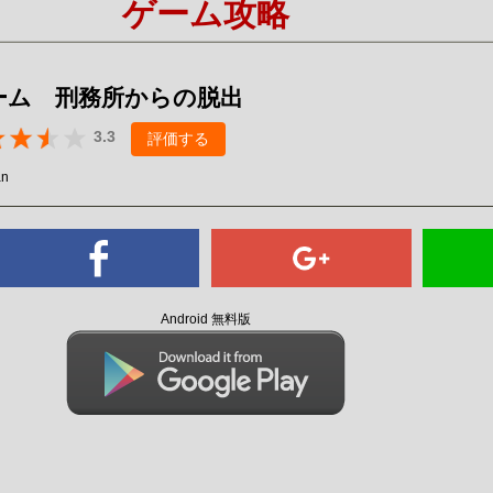
ゲーム攻略
Mute
ーム 刑務所からの脱出
3.3
評価する
an
Android 無料版