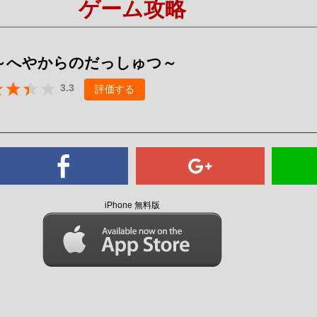
ゲーム攻略
Mute
 ～へやからのだっしゅつ～
3.3
評価する
iPhone 無料版