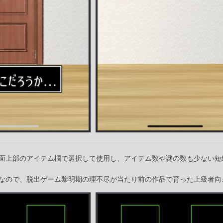
面上部のアイテム欄で選択して使用し、アイテム数や謎の数も少ない短
なので、脱出ゲーム黎明期の理不尽が当たり前の作品で育った上級者向