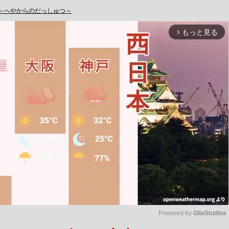
O ～へやからのだっしゅつ～
もっと見る
arrow_forward_ios
Powered by 
GliaStudios