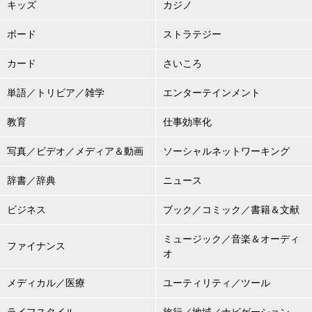
キッズ
カジノ
ボード
ストラテジー
カード
さいころ
単語／トリビア／雑学
エンターテインメント
教育
仕事効率化
写真／ビデオ／メディア＆動画
ソーシャルネットワーキング
辞書／辞典
ニュース
ビジネス
ブック／コミック／書籍＆文献
ミュージック／音楽＆オーディ
ファイナンス
オ
メディカル／医療
ユーティリティ／ツール
ライフスタイル
旅行／地域／ナビゲーション