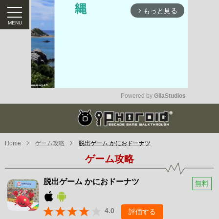
もっと見る
arrow_forward_ios
Powered by 
GliaStudios
Mute
Home
ゲーム攻略
脱出ゲーム かにおドーナツ
ゲーム攻略
脱出ゲーム かにおドーナツ
無料
4.0
評価する