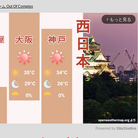
 Out Of Complex
もっと見る
arrow_forward_ios
Powered by 
GliaStudios