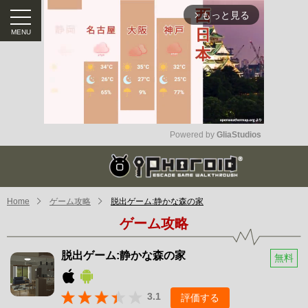
もっと見る
arrow_forward_ios
Powered by 
GliaStudios
Mute
Home
ゲーム攻略
脱出ゲーム:静かな森の家
ゲーム攻略
脱出ゲーム:静かな森の家
無料
3.1
評価する