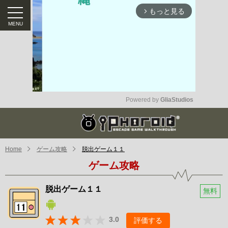
もっと見る
arrow_forward_ios
Powered by 
GliaStudios
Mute
Home
ゲーム攻略
脱出ゲーム１１
ゲーム攻略
脱出ゲーム１１
無料
3.0
評価する