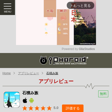
もっと見る
arrow_forward_ios
Powered by 
GliaStudios
Mute
Home
アプリレビュー
石積み族
アプリレビュー
石積み族
無料
5.0
評価する