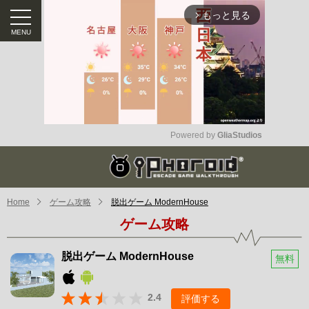
もっと見る
arrow_forward_ios
Powered by 
GliaStudios
Mute
Home
ゲーム攻略
脱出ゲーム ModernHouse
ゲーム攻略
脱出ゲーム ModernHouse
無料
2.4
評価する