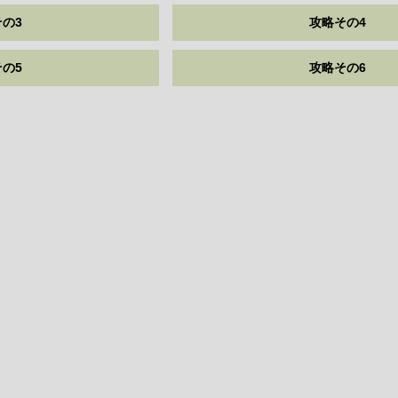
の3
攻略その4
の5
攻略その6