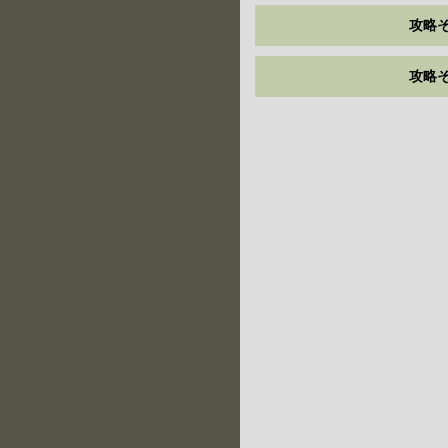
攻略そ
攻略そ