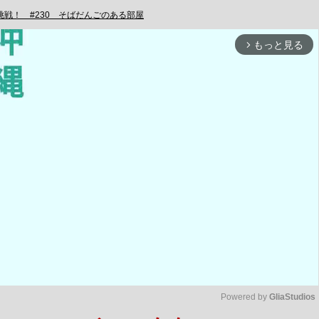
挑戦！ #230 そばだんごのある部屋
もっと見る
arrow_forward_ios
Powered by 
GliaStudios