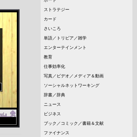
ストラテジー
カード
さいころ
単語／トリビア／雑学
エンターテインメント
教育
仕事効率化
写真／ビデオ／メディア＆動画
ソーシャルネットワーキング
辞書／辞典
ニュース
ビジネス
ブック／コミック／書籍＆文献
ファイナンス