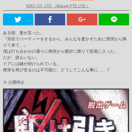
IDAC CO.,LTD.（WaveA PTE.LTD.）
ある朝、妻が言った。
『別荘でパーティーをするから、みんなを驚かすために煙突から降
りて来て。』
僕は打ち合わせの通りに煙突から暖炉に降りて部屋に入った。
だが、誰もいない。
ドアには鍵が掛けられている。
煙突を再び登るのは不可能だ。どうしてこんな事に……？
※ 公開停止