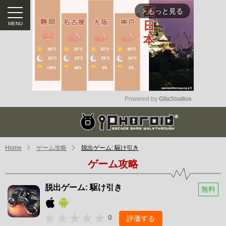
もっと見る
arrow_forward_ios
Powered by 
GliaStudios
Mute
Home
ゲーム攻略
脱出ゲーム: 駆け引き
ゲーム攻略
脱出ゲーム: 駆け引き
無料
0
評価する