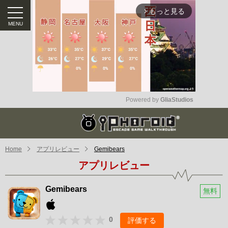
もっと見る
arrow_forward_ios
Powered by 
GliaStudios
Mute
Home
アプリレビュー
Gemibears
アプリレビュー
Gemibears
無料
0
評価する