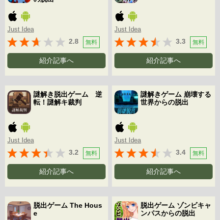
Just Idea
Just Idea
2.8
3.3
無料
無料
紹介記事へ
紹介記事へ
謎解き脱出ゲーム 逆
謎解きゲーム 崩壊する
転！謎解キ裁判
世界からの脱出
Just Idea
Just Idea
3.2
3.4
無料
無料
紹介記事へ
紹介記事へ
脱出ゲーム The Hous
脱出ゲーム ゾンビキャ
e
ンパスからの脱出