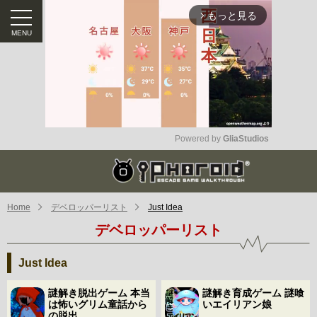
もっと見る
arrow_forward_ios
Powered by 
GliaStudios
Mute
Home
デベロッパーリスト
Just Idea
デベロッパーリスト
Just Idea
謎解き脱出ゲーム 本当
謎解き育成ゲーム 謎喰
は怖いグリム童話から
いエイリアン娘
の脱出