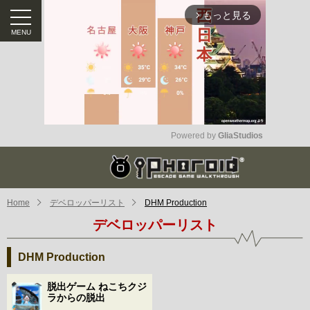
もっと見る
arrow_forward_ios
Powered by 
GliaStudios
Mute
Home
デベロッパーリスト
DHM Production
デベロッパーリスト
DHM Production
脱出ゲーム ねこちクジ
ラからの脱出