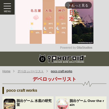
もっと見る
arrow_forward_ios
Powered by 
GliaStudios
Mute
Home
デベロッパーリスト
poco craft works
デベロッパーリスト
poco craft works
脱出ゲーム 水底の研究
脱出ゲーム Over the r
室
ain