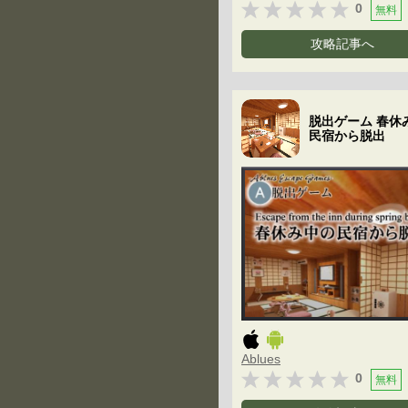
0
無料
攻略記事へ
脱出ゲーム 春休
民宿から脱出
Ablues
0
無料