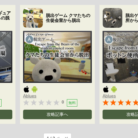
ギュア
脱出ゲーム クマたちの
脱出ゲ
らの脱
生徒会室から脱出
所か
Ablues
Ablues
0
無料
攻略記事へ
攻略