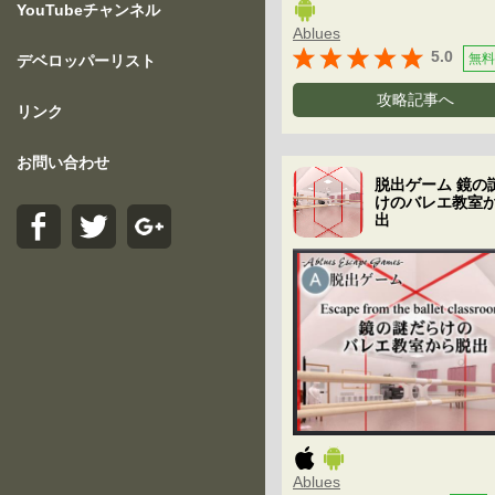
YouTubeチャンネル
Ablues
5.0
無料
デベロッパーリスト
攻略記事へ
リンク
お問い合わせ
脱出ゲーム 鏡の
けのバレエ教室
出
Ablues