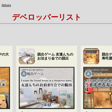
Ablues
デベロッパーリスト
中の大
脱出ゲーム 友達んちの
脱出ゲ
お泊まり会での脱出
寿司