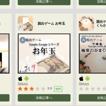
攻略記事へ
攻略
脱出ゲ
米
脱出ゲーム お年玉
くら
Ablues
Ablues
3.0
無料
攻略記事へ
攻略