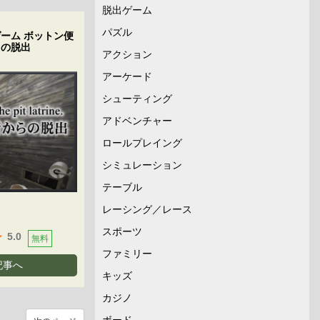
脱出ゲーム
パズル
ーム ボットン便
らの脱出
アクション
アーケード
シューティング
アドベンチャー
ロールプレイング
シミュレーション
テーブル
レーシング／レース
スポーツ
5.0
無料
ファミリー
記事へ
キッズ
カジノ
ボード