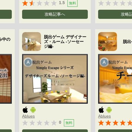
1.5
無料
攻略記事へ
攻略
脱出ゲーム デザイナー
み中の
ズ・ルーム -ソーセー
脱出
ジ編-
Ablues
Ablues
0
無料