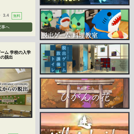
3.4
無料
記事へ
ーム 学校の入学
らの脱出