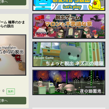
記事へ
ーム 極寒のかま
からの脱出
0
無料
記事へ