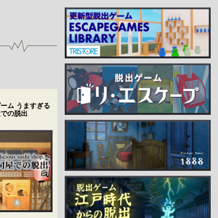
ーム うますぎる
屋での脱出