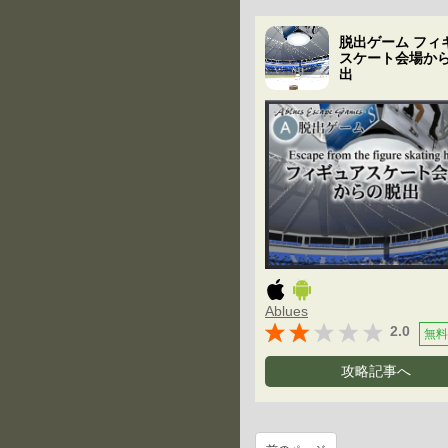
脱出ゲーム フィ
スケート会場か
出
Ablues
2.0
無料
攻略記事へ