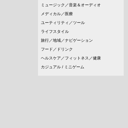
ミュージック／音楽＆オーディオ
メディカル／医療
ユーティリティ／ツール
ライフスタイル
旅行／地域／ナビゲーション
フード／ドリンク
ヘルスケア／フィットネス／健康
カジュアル / ミニゲーム