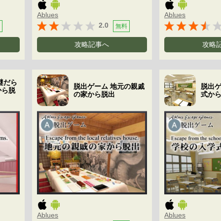
Ablues
Ablues
2.0
無料
攻略記事へ
攻略
謎だら
脱出ゲーム 地元の親戚
脱出ゲ
から脱
の家から脱出
式か
Ablues
Ablues