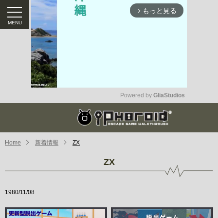
もっと見る
arrow_forward_ios
Powered by 
GliaStudios
Mute
Home
新着情報
ZX
ZX
1980/11/08