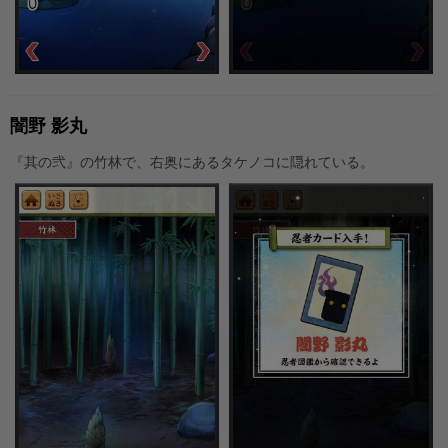
闇野 影丸
『其の弐』の竹林で、右奥にあるタケノコに隠れている。