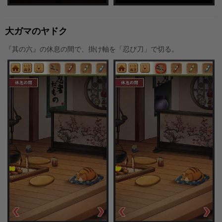
大ガマのヤドク
『其の六』の休息の間で、掛け軸を「忍び刀」で切る。