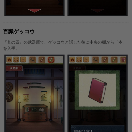
百識ゲッコウ
『其の四』の武器庫で、ゲッコウと話した後に中央の棚から「本」
を入手。