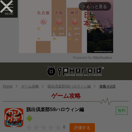
もっと見る
arrow_forward_ios
Powered by 
GliaStudios
Mute
Home
ゲーム攻略
脱出倶楽部S9ハロウィン編
攻略その5
ゲーム攻略
脱出倶楽部S9ハロウィン編
無料
0
評価する