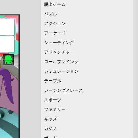
脱出ゲーム
パズル
アクション
アーケード
シューティング
アドベンチャー
ロールプレイング
シミュレーション
テーブル
レーシング／レース
スポーツ
ファミリー
キッズ
カジノ
ボード