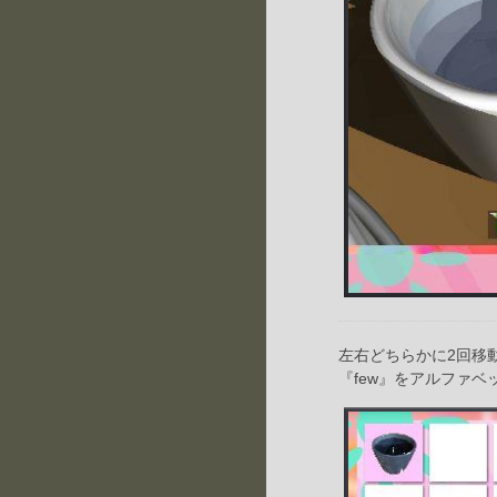
左右どちらかに2回移
『few』をアルファベ