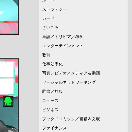
ストラテジー
カード
さいころ
単語／トリビア／雑学
エンターテインメント
教育
仕事効率化
写真／ビデオ／メディア＆動画
ソーシャルネットワーキング
辞書／辞典
ニュース
ビジネス
ブック／コミック／書籍＆文献
ファイナンス