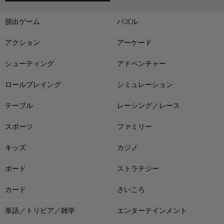
脱出ゲーム
パズル
アクション
アーケード
シューティング
アドベンチャー
ロールプレイング
シミュレーション
テーブル
レーシング／レース
スポーツ
ファミリー
キッズ
カジノ
ボード
ストラテジー
カード
さいころ
単語／トリビア／雑学
エンターテインメント