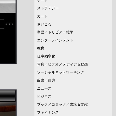
ストラテジー
カード
さいころ
単語／トリビア／雑学
エンターテインメント
教育
仕事効率化
写真／ビデオ／メディア＆動画
ソーシャルネットワーキング
辞書／辞典
ニュース
ビジネス
ブック／コミック／書籍＆文献
ファイナンス