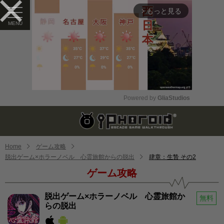
もっと見る
arrow_forward_ios
Powered by 
GliaStudios
Mute
Home
ゲーム攻略
脱出ゲーム×ホラーノベル 心霊旅館からの脱出
肆章：生贄 その2
ゲーム攻略
脱出ゲーム×ホラーノベル 心霊旅館か
無料
らの脱出