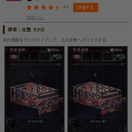
4.1
評価する
SEEC Inc.
肆章：生贄 その2
右の側面を下にスワイプして、上の左奥へスワイプする。